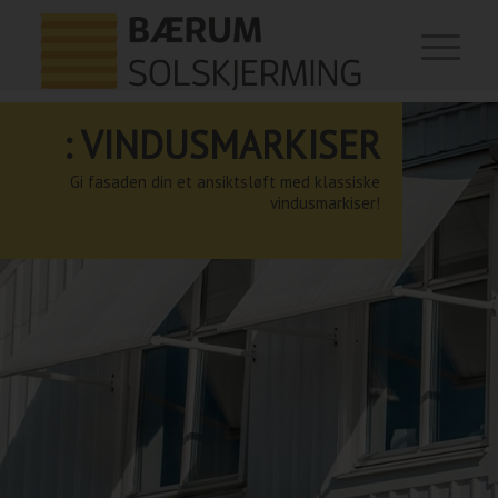
: VINDUSMARKISER
Gi fasaden din et ansiktsløft med klassiske
vindusmarkiser!