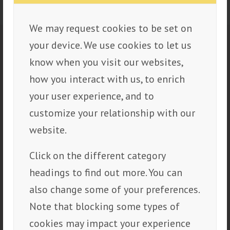
We may request cookies to be set on
your device. We use cookies to let us
Priseksempler
know when you visit our websites,
vindusmarkise
how you interact with us, to enrich
your user experience, and to
Produkt | Størrelse | Fra-pris inkl. mva
customize your relationship with our
website.
VINDUSMARKISE UTEN
Click on the different category
MOTOR
headings to find out more. You can
Vindusmarkise uten motor,
also change some of your preferences.
1,0×0,6m utfall: Fra kr 3 400,-
Note that blocking some types of
cookies may impact your experience