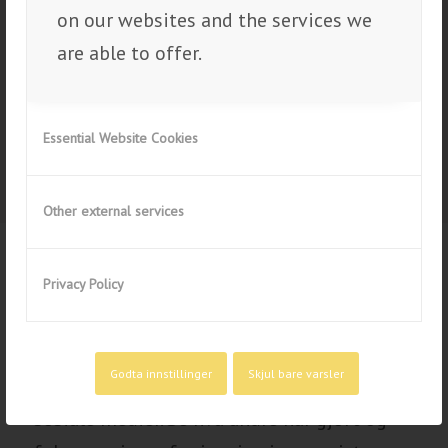
VINDUSMARKISE MED
on our websites and the services we
MOTOR
are able to offer.
Vindusmarkise med motor,
1,0×0,6m utfall: Fra kr 5 400,-
Essential Website Cookies
Other external services
Se hva vi har gjort for
Privacy Policy
andre
Godta innstillinger
Skjul bare varsler
Vi deler våre
prosjekter
, tips og triks i
sosiale medier. Se hva andre har gjort og