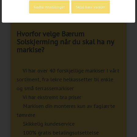
Godta innstillinger
Skjul bare varsler
Hvorfor velge Bærum
Solskjerming når du skal ha ny
markise?
Vi har over 40 forskjellige markiser I vårt
sortiment, fra lekre helkassetter til enkle
og små terrassemarkiser
Vi har ekstremt bra priser
Markisen din monteres kun av faglærte
tømrere
Skikkelig kundeservice
100% gratis betalingsutsettelse