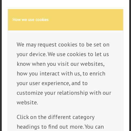
Det er ekteparet Nichlas og Natalie
How we use cookies
Kristiansen som startet opp aksjeselskapet i
2020, etter mange års erfaring med
solskjerming i enkeltmannsforetaket
We may request cookies to be set on
Kristiansen Bygg & Service. Det tok ikke
your device. We use cookies to let us
lang tid før lokalmiljøet innså at Bærum
know when you visit our websites,
Solskjerming var førstevalget på
how you interact with us, to enrich
solskjerming, så lillebror til Nichlas, Kevin
your user experience, and to
Kristiansen, kom fort med på laget.
customize your relationship with our
Etter et år var det igjen behov for utvidelse,
website.
denne gangen var det Natalies tvillingbror,
Aleksander Nord-Varhaug som ble med på
Click on the different category
moroa.
headings to find out more. You can