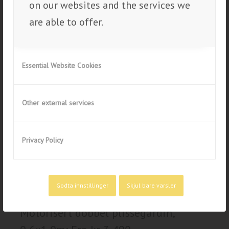
Priseksempler gardiner
on our websites and the services we
are able to offer.
Produkt | Størrelse | Fra-pris inkl. mva
PLISSÉGARDINER
Essential Website Cookies
Plisségardin, 0,6×1,0m: Fra kr
990,-
Other external services
Plisségardin, 2,0×2,0m: Fra kr 2
990,-
Privacy Policy
MOTORISERT DOBBEL
Godta innstillinger
Skjul bare varsler
PLISSEGARDIN
Motorisert dobbel plissegardin,