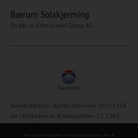
Bærum Solskjerming
En del av Kristiansen Group AS
Besøksadresse: Bjerklundsveien 18D | 1358
Jar | Postadresse: Kokkerudåsen 12, 1363
Høvik | Telefon: 482 98 595 |
E-post:
post@baerum-sol.no
Vår nettside benytter informasjonskapsler. Ved å