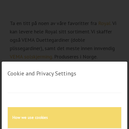
Ta en titt på noen av våre favoritter fra
Royal.
Vi
kan levere hele Royal sitt sortiment. Vi skaffer
også VEMA Duettegardiner (doble
plissegardiner), samt det meste innen innvendig
VEMA solskjerming
. Produseres i Norge.
Cookie and Privacy Settings
How we use cookies